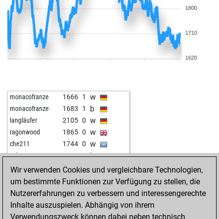
1800
1710
1620
w
monacofranze
1666
1
b
monacofranze
1683
1
w
langläufer
2105
0
w
ragonwood
1865
0
w
che211
1744
0
b
cubata
1817
1
b
newplan
1794
1
Wir verwenden Cookies und vergleichbare Technologien,
b
crazychess
1869
0
um bestimmte Funktionen zur Verfügung zu stellen, die
b
early abort
2271
0
Nutzererfahrungen zu verbessern und interessengerechte
w
gutzi69
1632
1
Inhalte auszuspielen. Abhängig von ihrem
w
asd111
1719
0
Verwendungszweck können dabei neben technisch