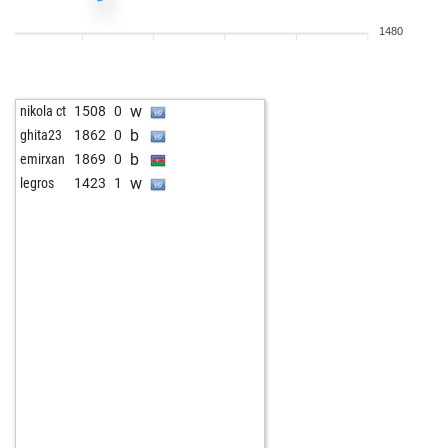
b
shopper2000
1784
0
1480
b
ts128
1679
0
w
young_spartan
1684
1
w
off
1743
0
w
nikola ct
1508
0
b
whitehorses
1598
0
b
ghita23
1862
0
w
chato1952
1595
0
b
emirxan
1869
0
b
beni08
1450
0
w
legros
1423
1
b
bernhard röckle
1800
0
w
bernhard röckle
1788
0
b
bernhard röckle
1774
0
w
bernhard röckle
1760
0
w
sanjay22
1144
1
b
misthoch4
1562
1
w
geuse
1759
1
w
vodnik_chess
1735
1
w
flatpancake
1638
1
b
erdintch
1719
0
b
soffocle
1537
1