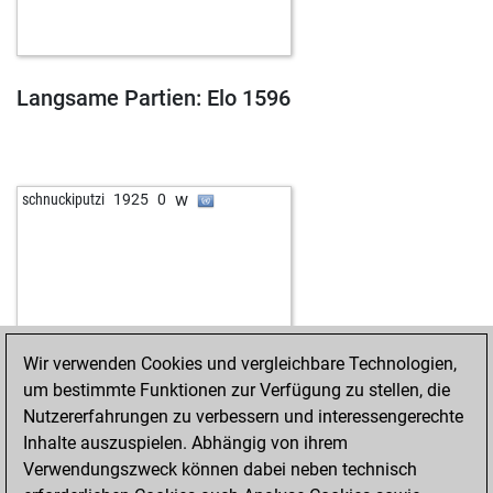
w
soffocle
1550
1
b
soffocle
1565
1
w
viechess
1642
0
b
velhtw
1695
1
Langsame Partien: Elo 1596
w
velhtw
1719
1
b
piastunkagol
1587
0
b
speisersigi
1647
0
b
fatten
1586
0
w
schnuckiputzi
1925
0
w
1581
1
b
legojanne
1718
0
w
avantag
1662
0
b
soueusoueu
1712
0
w
jaime
1746
0
w
adisavuc4
1590
0
Wir verwenden Cookies und vergleichbare Technologien,
b
zeb xylophone
1596
1
um bestimmte Funktionen zur Verfügung zu stellen, die
b
haiduc
1607
1
Nutzererfahrungen zu verbessern und interessengerechte
w
kletterer
1679
1
Inhalte auszuspielen. Abhängig von ihrem
w
blathum9
1621
1
Verwendungszweck können dabei neben technisch
w
gardine
1732
1