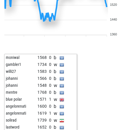
1520
1440
1360
b
moniwal
1568
0
w
gambler1
1734
0
b
willi27
1583
0
b
johanni
1566
0
w
johanni
1548
0
b
mentre
1768
0
w
blue polar
1571
1
b
angelorenati
1600
0
w
angelorenati
1619
1
w
solirad
1739
0
b
lastword
1652
0