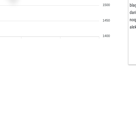
bla
1500
dar
noq
1450
ale
1400