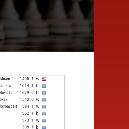
w
kbrain_1
1495
1
b
di helis
1614
1
b
etovic95
1679
0
w
ok27
1540
0
w
kcroasdale
1594
1
b
1362
1
w
1373
1
b
1388
1