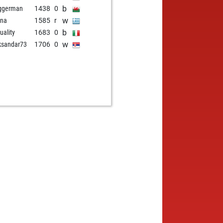
b
ggerman
1438
0
w
ina
1585
r
b
uality
1683
0
w
ksandar73
1706
0