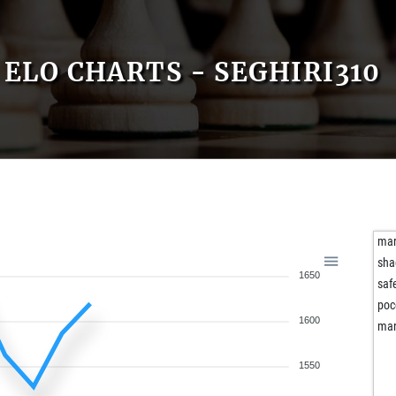
ELO CHARTS - SEGHIRI310
mar
sha
1650
saf
poc
1600
mar
1550