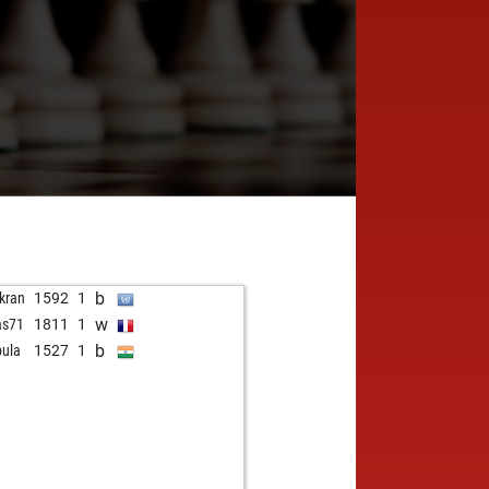
b
kran
1592
1
w
as71
1811
1
b
pula
1527
1