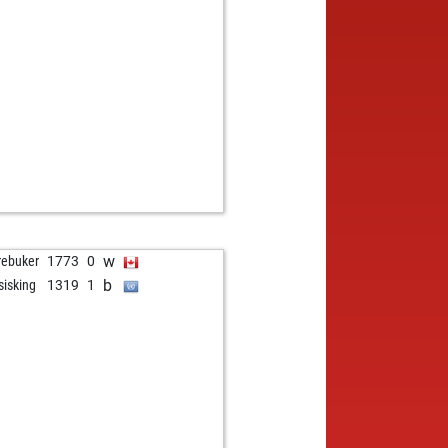
w
rebuker
1773
0
b
sisking
1319
1