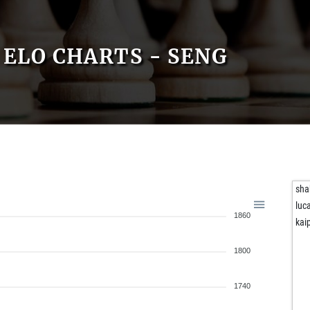
ELO CHARTS - SENG
sha
luc
1860
kai
1800
1740