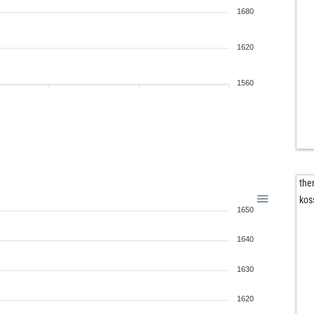
1680
1620
1560
the
kos
1650
1640
1630
1620