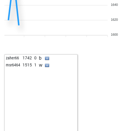
1640
1620
1600
b
zaher66
1742
0
w
msr6464
1515
1