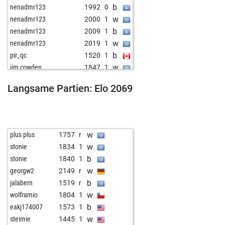
b
nenadmr123
1992
0
w
nenadmr123
2000
1
b
nenadmr123
2009
1
w
nenadmr123
2019
1
b
pir_qc
1520
1
w
jim cowden
1847
1
b
gerhard011050
1094
1
Langsame Partien: Elo 2069
w
canitezg
1975
1
b
spreed2
1244
1
b
anninger
1756
1
w
anninger
1759
1
w
plus plus
1757
r
b
anninger
1763
1
w
stonie
1834
1
b
bonny59
1985
1
b
stonie
1840
1
w
reinhard murina
1989
1
w
georgw2
2149
r
w
ivan1987
2229
1
b
jalabern
1519
r
w
art1978
1358
1
w
wolframio
1804
1
b
pudel
2005
1
b
eakj174007
1573
1
w
pudel
2019
1
w
steimie
1445
1
b
pion34
2022
1