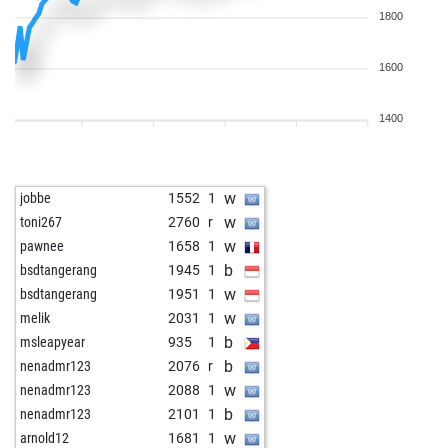
1800
1600
1400
w
jobbe
1552
1
w
toni267
2760
r
w
pawnee
1658
1
b
bsdtangerang
1945
1
w
bsdtangerang
1951
1
w
melik
2031
1
b
msleapyear
935
1
b
nenadmr123
2076
r
w
nenadmr123
2088
1
b
nenadmr123
2101
1
w
arnold12
1681
1