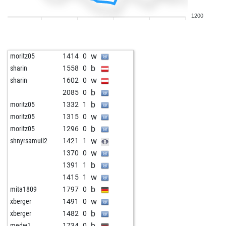
w
cachito58
1377
0
1200
b
techmax123
1447
0
w
rentfor2
1380
1
w
chessztrewq
1450
0
w
moritz05
1414
0
w
outitiou
1737
0
b
sharin
1558
0
b
robschi
1421
0
w
sharin
1602
0
b
early abort
1728
0
b
2085
0
b
chessie2
1135
0
b
moritz05
1332
1
w
topspin
1487
0
w
moritz05
1315
0
b
jacindia
1392
0
b
moritz05
1296
0
w
jacindia
1385
0
w
shnyrsamuil2
1421
1
b
jacindia
1376
0
w
1370
0
w
jacindia
1404
1
b
1391
1
b
jynx lr
1484
0
w
1415
1
b
rakesh5168
1466
0
b
mita1809
1797
0
b
tobi28
1292
r
w
xberger
1491
0
w
tobi28
1281
0
b
xberger
1482
0
b
tobi28
1268
0
b
medw1
1734
0