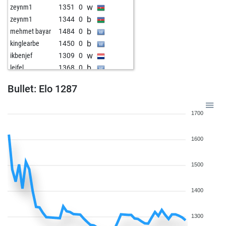
w
zeynm1
1351
0
b
zeynm1
1344
0
b
mehmet bayar
1484
0
b
kinglearbe
1450
0
w
ikbenjef
1309
0
b
leifel
1368
0
b
kirchfeld
1495
1
Bullet: Elo 1287
w
mahargo
1408
0
w
frenske
1360
r
1700
b
early abort
1708
0
w
marrosss
1587
0
1600
b
marrosss
1585
0
w
marrosss
1583
0
b
marrosss
1580
0
1500
w
dominique
1232
0
w
namu159
1295
0
1400
b
namu159
1284
0
w
namu159
1272
0
1300
b
cachito58
1384
1