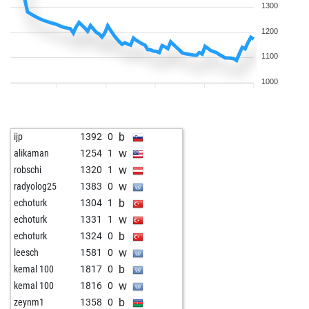
1300
1200
1100
1000
b
ijp
1392
0
w
alikaman
1254
1
w
robschi
1320
1
w
radyolog25
1383
0
b
echoturk
1304
1
w
echoturk
1331
1
b
echoturk
1324
0
w
leesch
1581
0
b
kemal 100
1817
0
w
kemal 100
1816
0
b
zeynm1
1358
0