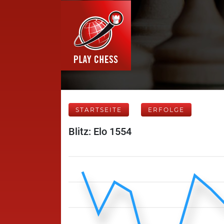
STARTSEITE
ERFOLGE
Blitz: Elo 1554