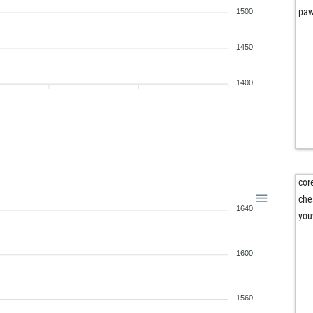
paw
1500
1450
1400
cor
che
1640
yo
1600
1560