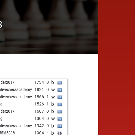
8
b
ader2017
1734
0
w
ativechessacademy
1821
0
w
ativechessacademy
1866
1
b
ig
1526
1
b
ader2017
1607
0
w
ig
1304
0
b
ativechessacademy
1942
0
b
ññìåðòåð
1904
r