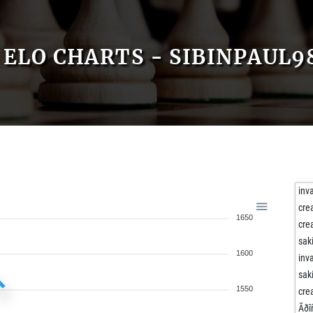
ELO CHARTS - SIBINPAUL9
inv
cre
1650
cre
sak
1600
inv
sak
1550
cre
Ãðî