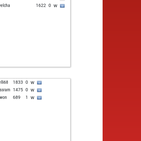
w
elcha
1622
0
w
elli68
1833
0
w
ssram
1475
0
w
uwon
689
1