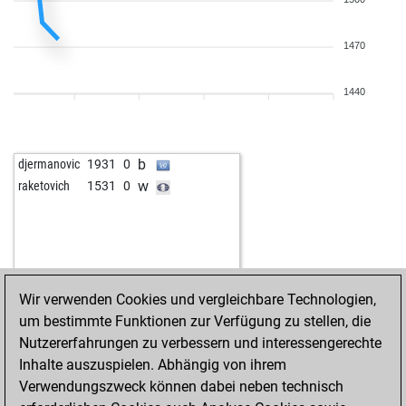
b
vvi
1584
r
w
st. laurent
1673
0
1470
b
brian jonestown
1781
1
w
burkhard58
1636
1
b
burkhard58
1658
1
1440
w
alfreedom6804
1382
1
b
anat
1407
1
w
anat
1419
1
b
djermanovic
1931
0
b
bluesmäxchen
1466
1
w
raketovich
1531
0
b
david keeney
1380
0
w
david keeney
1391
1
w
fhwahl
1377
0
w
weesnich
1501
0
w
dkabongo
1452
1
Wir verwenden Cookies und vergleichbare Technologien,
b
weesnich
1537
1
um bestimmte Funktionen zur Verfügung zu stellen, die
b
knightbandit1962
1455
0
Nutzererfahrungen zu verbessern und interessengerechte
w
knightbandit1962
1471
1
Inhalte auszuspielen. Abhängig von ihrem
b
knightbandit1962
1451
0
Verwendungszweck können dabei neben technisch
b
marlon52
1418
1