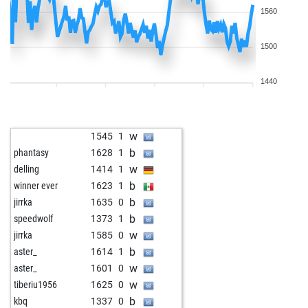
1560
1500
1440
w
1545
1
b
phantasy
1628
1
w
delling
1414
1
b
winner ever
1623
1
b
jirrka
1635
0
b
speedwolf
1373
1
w
jirrka
1585
0
b
aster_
1614
1
w
aster_
1601
0
w
tiberiu1956
1625
0
b
kbq
1337
0