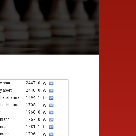
w
ly abort
2447
0
w
ly abort
2448
0
b
vharisharma
1694
1
w
vharisharma
1705
1
w
sh
1968
0
w
nmann
1767
0
b
nmann
1781
1
w
nmann
1796
1