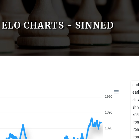
ELO CHARTS - SINNED
ear
ear
1960
shi
shi
1890
kri
iro
1820
iro
iro