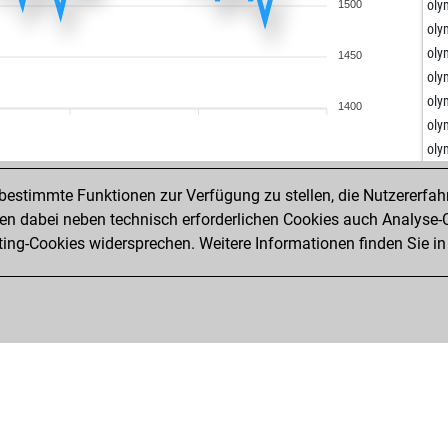
uli
oly
1500
uli
oly
uli
oly
1450
uli
oly
uli
oly
1400
uli
oly
uli
oly
uli
oly
uli
estimmte Funktionen zur Verfügung zu stellen, die Nutzererfah
oly
uli
 dabei neben technisch erforderlichen Cookies auch Analyse-C
oly
uli
ng-Cookies widersprechen. Weitere Informationen finden Sie in
oly
uli
oly
uli
oly
ear
oly
ear
oly
ear
oly
ami
oly
ear
oly
hol
oly