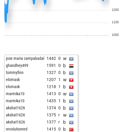
1200
1100
1000
w
jose maria campabadal
1442
0
b
ghandhey499
1591
0
b
tommyfinn
1327
0
w
elomask
1207
1
b
elomask
1218
1
w
marmika10
1413
0
b
marmika10
1435
1
b
akshat1626
1374
0
w
akshat1626
1375
r
b
akshat1626
1377
r
b
revolutionred
1415
0