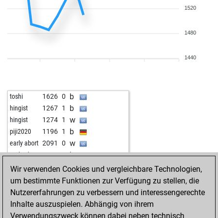
1520
1480
1440
b
toshi
1626
0
b
hingist
1267
1
w
hingist
1274
1
b
piji2020
1196
1
w
early abort
2091
0
b
early abort
2096
0
b
kbzhjm
1413
0
Wir verwenden Cookies und vergleichbare Technologien,
w
early abort
2220
0
um bestimmte Funktionen zur Verfügung zu stellen, die
Nutzererfahrungen zu verbessern und interessengerechte
Inhalte auszuspielen. Abhängig von ihrem
Verwendungszweck können dabei neben technisch