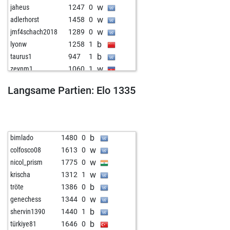
w
jaheus
1247
0
w
adlerhorst
1458
0
w
jmf4schach2018
1289
0
b
lyonw
1258
1
b
taurus1
947
1
w
zeynm1
1060
1
b
fraberau4
1104
0
Langsame Partien: Elo 1335
w
early abort
1693
0
w
nikolazivkovic
1224
1
b
arun0887
1397
0
w
art rk
1233
1
b
bimlado
1480
0
b
early abort
1649
0
w
colfosco08
1613
0
w
gk27
1117
0
w
nicol_prism
1775
0
b
furor teutonicus
1130
1
w
krischa
1312
1
b
early abort
1643
0
b
tröte
1386
0
b
stoll
1223
0
w
genechess
1344
0
w
arsenie_eugen
1469
0
b
shervin1390
1440
1
w
spsagar
1311
0
b
türkiye81
1646
0
w
streitaxt
1154
0