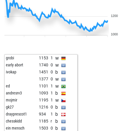
1200
1000
w
grobi
1153
1
w
early abort
1740
0
b
ivokap
1451
0
w
1377
0
w
ed
1101
1
b
andresrv3
1093
1
w
mojmir
1195
1
b
gk27
1216
0
b
drayprescot1
934
1
b
chesskidd
1185
r
b
ein mensch
1503
0