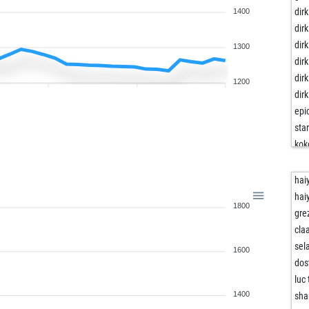
dirk
1400
dirk
dirk
1300
dirk
dirk
1200
dirk
epi
star
kok
kan
jos
haiy
son
haiy
1800
zla
gre
zla
cla
son
sel
1600
sa-
dos
sa-
luc
pux
1400
sha