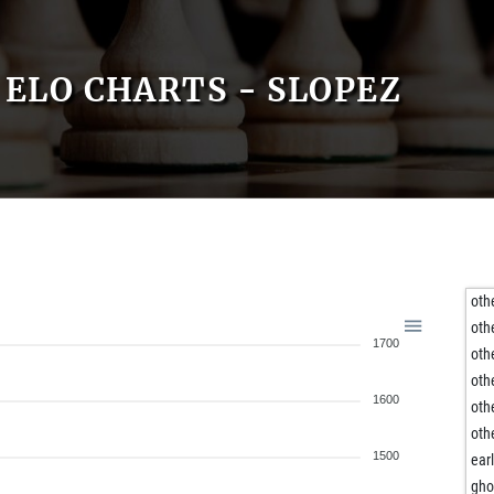
ELO CHARTS - SLOPEZ
oth
oth
1700
oth
oth
1600
oth
oth
1500
ear
gh