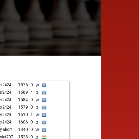
w
er2424
1576
0
b
er2424
1589
r
w
er2424
1584
0
b
er2424
1579
0
w
er2424
1610
1
b
er2424
1606
0
w
ly abort
1840
0
b
osh#707
1528
0