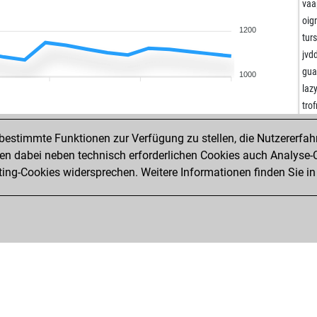
gre
vaa
sa-
oig
1200
sa-
tur
dz-
jvd
pr
gu
1000
scht
laz
ele
trof
awa
ret
dz-
estimmte Funktionen zur Verfügung zu stellen, die Nutzererfah
ret
fjo
 dabei neben technisch erforderlichen Cookies auch Analyse-C
ger
bad
ng-Cookies widersprechen. Weitere Informationen finden Sie in
con
dirk
ren
run