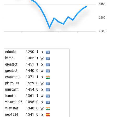
1400
1300
1200
b
ertonto
1290
1
w
karbo
1365
1
b
greatzot
1451
1
w
greatzot
1440
0
b
eswararao
1371
1
w
pietro873
1529
0
b
mriscalm
1454
0
w
formine
1361
1
b
vipkumar96
1096
0
w
vijay star
1340
0
b
neo1984
1541
0