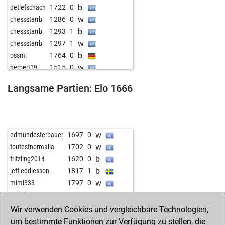
b
detlefschach
1722
0
w
chessstarrb
1286
0
b
chessstarrb
1293
1
w
chessstarrb
1297
1
b
ossmi
1764
0
w
herbert19
1515
0
Langsame Partien: Elo 1666
w
edmundesterbauer
1697
0
w
toutestnormalla
1702
0
b
fritzling2014
1620
0
b
jeff eddiesson
1817
1
w
mimi333
1797
0
w
rafael1307
1636
1
b
haye78
1560
1
Wir verwenden Cookies und vergleichbare Technologien,
w
brianvassallo
1519
1
um bestimmte Funktionen zur Verfügung zu stellen, die