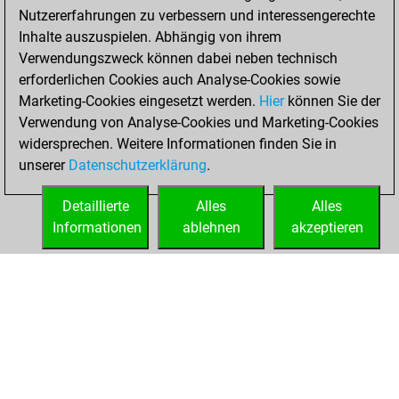
b
brianvassallo
1532
1
Nutzererfahrungen zu verbessern und interessengerechte
b
colcress
1636
1
Inhalte auszuspielen. Abhängig von ihrem
w
alaaf2001
1681
1
Verwendungszweck können dabei neben technisch
erforderlichen Cookies auch Analyse-Cookies sowie
Marketing-Cookies eingesetzt werden.
Hier
können Sie der
Verwendung von Analyse-Cookies und Marketing-Cookies
widersprechen. Weitere Informationen finden Sie in
unserer
Datenschutzerklärung
.
Detaillierte
Alles
Alles
Informationen
ablehnen
akzeptieren
STARTSEITE
ERFOLGE