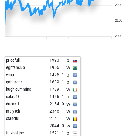
2200
2100
2000
b
pridefull
1993
1
w
egnfanclub
1956
1
b
winp
1425
1
b
gablinger
1639
1
w
hugh cummins
1789
1
b
cobra68
1446
1
w
dusan 1
2154
0
w
malysch
2346
1
w
stanciur
2141
1
w
2044
0
b
fritzbot joe
1521
1