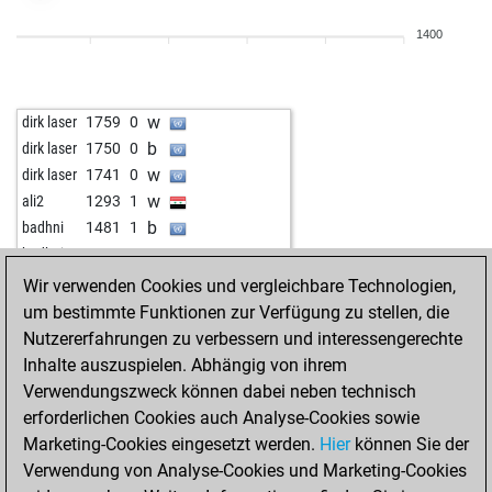
b
zingalume2550
1684
0
1400
b
early abort
2395
0
w
wuschel75
1608
1
b
chrismichel70
1947
1
w
dirk laser
1759
0
b
dontpanic
1816
1
b
dirk laser
1750
0
w
badhni
1846
r
w
dirk laser
1741
0
b
badhni
1833
0
w
ali2
1293
1
w
badhni
1818
0
b
badhni
1481
1
w
phucminh
1832
1
w
badhni
1496
1
b
phucminh
1818
0
b
dewoody
1548
1
Wir verwenden Cookies und vergleichbare Technologien,
w
andrew shepstone
1517
1
w
dewoody
1569
1
um bestimmte Funktionen zur Verfügung zu stellen, die
b
andrew shepstone
1524
1
Nutzererfahrungen zu verbessern und interessengerechte
w
topawn002
1677
1
Inhalte auszuspielen. Abhängig von ihrem
w
spartacus113
1639
1
Verwendungszweck können dabei neben technisch
w
gamerfreak84
1553
1
erforderlichen Cookies auch Analyse-Cookies sowie
w
ytlrob2837
1529
r
Marketing-Cookies eingesetzt werden.
Hier
können Sie der
w
pordee
1508
1
Verwendung von Analyse-Cookies und Marketing-Cookies
w
early abort
2302
0