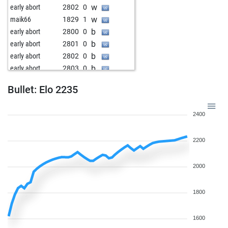
w
early abort
2802
0
w
maik66
1829
1
b
early abort
2800
0
b
early abort
2801
0
b
early abort
2802
0
b
early abort
2803
0
b
bumbi
2070
0
Bullet: Elo 2235
w
bumbi
2043
0
b
bumbi
2015
0
2400
b
toronto42
1576
1
b
gegner
1696
1
2200
w
fischkopp
1602
1
b
regachess064
1729
1
b
monacofranze
1826
1
2000
w
jaroh
1817
1
w
smilekiel
1834
1
1800
w
michasause
2034
1
w
2008
0
1600
w
minkaca
2064
1