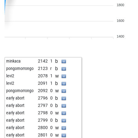
1800
1600
1400
b
minkaca
2142
1
b
pongomorrongo
2123
r
w
levi2
2078
1
b
levi2
2091
1
w
pongomorrongo
2092
0
b
early abort
2796
0
b
early abort
2797
0
w
early abort
2798
0
b
early abort
2799
0
w
early abort
2800
0
w
early abort
2801
0