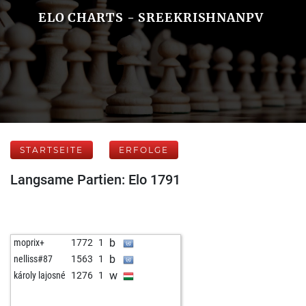
ELO CHARTS - SREEKRISHNANPV
STARTSEITE
ERFOLGE
Langsame Partien: Elo 1791
b
moprix+
1772
1
b
nelliss#87
1563
1
w
károly lajosné
1276
1