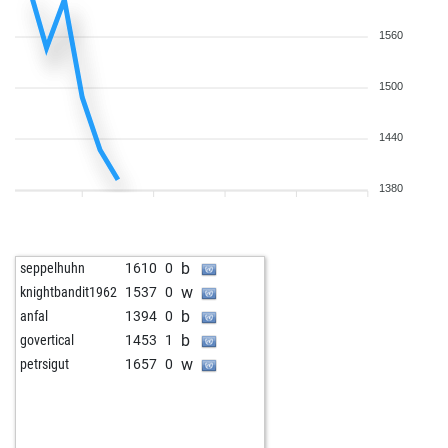
1560
1500
1440
1380
b
seppelhuhn
1610
0
w
knightbandit1962
1537
0
b
anfal
1394
0
b
govertical
1453
1
w
petrsigut
1657
0