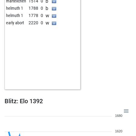
b
martellchen
1514
0
b
helmuth 1
1788
0
w
helmuth 1
1778
0
w
early abort
2220
0
Blitz: Elo 1392
1680
1620