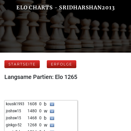
ELO CHARTS - SRIDHARSHAN2013
STARTSEITE
ERFOLGE
Langsame Partien: Elo 1265
b
kousik1993
1608
0
w
joshsw15
1480
0
b
joshsw15
1468
0
w
ginkgo-52
1268
0