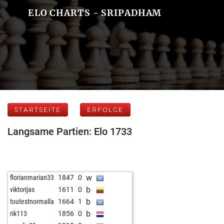
ELO CHARTS - SRIPADHAM
STARTSEITE
ERFOLGE
Langsame Partien: Elo 1733
w
florianmarian33
1847
0
b
viktorijas
1611
0
b
toutestnormalla
1664
1
b
rik113
1856
0