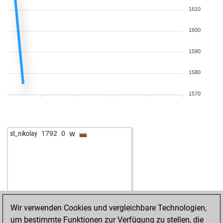
b
gau201411
1732
1
1610
b
idn_hansah
1623
1
w
berend slink
1378
1
1600
w
mausio
1475
0
1590
b
analog
1593
1
w
botany
1479
1
1580
b
covfefe
1515
1
w
grizzlybear
1332
1
1570
b
witt
1204
1
b
wiola
1743
1
w
alicia
1832
r
w
st_nikolay
1792
0
Wir verwenden Cookies und vergleichbare Technologien,
um bestimmte Funktionen zur Verfügung zu stellen, die