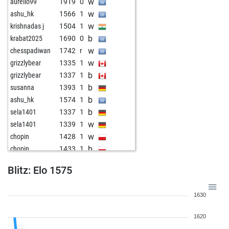
w
aurelio99
1919
0
w
ashu_hk
1566
1
w
krishnadas j
1504
1
b
krabat2025
1690
0
w
chesspadiwan
1742
r
w
grizzlybear
1335
1
b
grizzlybear
1337
1
b
susanna
1393
1
b
ashu_hk
1574
1
b
sela1401
1337
1
w
sela1401
1339
1
w
chopin
1428
1
b
chopin
1433
1
w
delicm
1554
0
Blitz: Elo 1575
b
delicm
1561
1
w
ahmadinejad
1892
0
1630
w
schachmatz
1643
1
b
hollis
1675
0
1620
w
hollis
1685
1