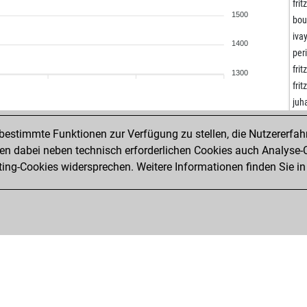
nic
frit
1500
nic
bo
nic
iva
1400
v2a
per
kar
fri
1300
ear
fri
zuri
juh
zuri
kuk
tic 
estimmte Funktionen zur Verfügung zu stellen, die Nutzererfah
alu
tic 
 dabei neben technisch erforderlichen Cookies auch Analyse-C
sc
tic 
ng-Cookies widersprechen. Weitere Informationen finden Sie in
bor
dje
freij
laz
freij
zon
mir
zon
eug
zon
sfe
zon
sfe
aud
pr
car
ne