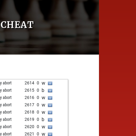
NCHEAT
w
ly abort
2614
0
b
ly abort
2615
0
w
ly abort
2616
0
w
ly abort
2617
0
w
ly abort
2618
0
b
ly abort
2619
0
w
ly abort
2620
0
w
ly abort
2621
0