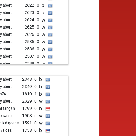
b
ly abort
2622
0
b
ly abort
2623
0
w
ly abort
2624
0
w
ly abort
2625
0
w
ly abort
2626
0
w
ly abort
2585
0
w
ly abort
2586
0
w
ly abort
2587
0
w
ly abort
2588
0
w
ly abort
2589
0
b
id2503
1646
1
b
ly abort
2348
0
b
nz_johann
1941
1
b
ly abort
2349
0
w
nz_johann
1957
1
b
a76
1810
1
b
nz_johann
1976
1
w
ly abort
2329
0
w
l-heinzschein
1916
r
b
ar tarigan
1799
0
b
pointpro
2102
0
w
 cowden
1908
r
b
x berv
1629
1
w
idik diggens
1591
0
b
ic11
2092
0
b
evaldes
1758
0