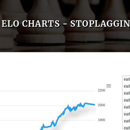
ELO CHARTS - STOPLAGGI
ear
ear
2200
ear
ear
2000
ear
ear
1800
ear
ear