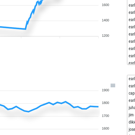
ear
1600
ear
ear
1400
ear
ear
1200
ear
ear
ear
ear
ear
dav
ear
hei
ear
1900
hei
cap
hei
ear
1800
kar
juh
pin
jim
1700
feli
dik
rup
1600
jos