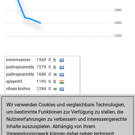
1300
1200
1100
b
esreemaanrao
1543
0
b
padmajasareddy
1579
0
w
padmajasareddy
1688
0
b
splayer05
1195
0
w
vihaan krishna
1284
0
b
vihaan krishna
1180
0
Wir verwenden Cookies und vergleichbare Technologien,
um bestimmte Funktionen zur Verfügung zu stellen, die
Nutzererfahrungen zu verbessern und interessengerechte
Inhalte auszuspielen. Abhängig von ihrem
Verwendungszweck können dabei neben technisch