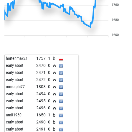
1760
1680
1600
b
hortenmax21
1757
1
w
early abort
2470
0
w
early abort
2471
0
w
early abort
2472
0
w
mmorphi77
1808
0
w
early abort
2494
0
w
early abort
2495
0
w
early abort
2496
0
b
arnit1960
1650
1
b
early abort
2490
0
b
early abort
2491
0