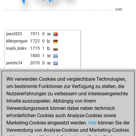
b
early abort
2438
0
1680
b
early abort
2439
0
w
early abort
2440
0
w
early abort
2441
0
w
jaao2023
1911
0
w
early abort
2442
0
b
killerpenguin
1722
0
b
christianlandau
2000
1
b
ivaylo_kolev
1715
1
w
christianlandau
2026
1
w
1800
1
b
christianlandau
2055
1
w
javicho74
2070
0
w
christianlandau
2067
r
b
early abort
2542
0
w
early abort
2350
0
w
slobidobi
1773
1
Wir verwenden Cookies und vergleichbare Technologien,
w
early abort
2351
0
b
slobidobi
1747
0
um bestimmte Funktionen zur Verfügung zu stellen, die
w
early abort
2352
0
w
slobidobi
1737
r
Nutzererfahrungen zu verbessern und interessengerechte
b
annette66
2076
1
b
slobidobi
1744
1
Inhalte auszuspielen. Abhängig von ihrem
w
berni23
1793
1
w
taugenichts
1732
0
Verwendungszweck können dabei neben technisch
b
berni23
1816
1
b
1792
1
erforderlichen Cookies auch Analyse-Cookies sowie
b
early abort
2278
0
w
1801
1
Marketing-Cookies eingesetzt werden.
Hier
können Sie der
b
the fox 63
1443
1
b
1842
0
Verwendung von Analyse-Cookies und Marketing-Cookies
w
gerberelli
1454
1
b
1831
1