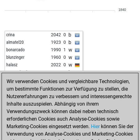
w
gierblitz
2191
0
1840
w
knightowl
2170
0
w
louti
2025
0
b
pion34
1925
1
b
crina
2042
0
b
godzirovh
1885
1
b
almatel20
1923
0
b
godzirovh
1891
1
w
bonarcado
1990
1
w
godzirovh
1861
0
w
blunzinger
1960
0
b
knightowl
2309
0
w
halasz
2022
0
b
dlakovuk
1704
1
b
amongdeadones
1813
1
w
jaao2023
2030
1
w
fritzzz555
1704
1
Wir verwenden Cookies und vergleichbare Technologien,
w
entratel66
2123
0
b
reppe
2188
1
um bestimmte Funktionen zur Verfügung zu stellen, die
w
entratel66
2100
0
b
sfeppy
1953
1
Nutzererfahrungen zu verbessern und interessengerechte
b
entratel66
2112
1
w
roding60733
1879
0
Inhalte auszuspielen. Abhängig von ihrem
b
entratel66
2123
1
w
almatel20
1844
1
Verwendungszweck können dabei neben technisch
b
entratel66
2136
1
b
almatel20
1854
1
erforderlichen Cookies auch Analyse-Cookies sowie
b
herrmann
2113
1
w
almatel20
1863
1
Marketing-Cookies eingesetzt werden.
Hier
können Sie der
w
asar13
1490
1
b
glasierxxx
2058
0
Verwendung von Analyse-Cookies und Marketing-Cookies
w
chess_play_usa
1907
1
w
josevaldes
1800
r