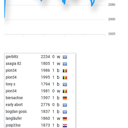
2080
2000
1920
w
gierblitz
2234
0
w
axagia 82
1805
1
b
pion34
1986
1
b
pion34
1995
1
b
tony s
1794
1
w
pion34
1981
0
b
biersachse
1597
1
b
early abort
2776
0
b
bogdan gosic
1837
1
w
langläufer
1860
1
b
josip33xx
1873
1