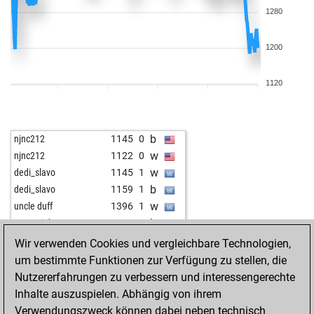
1280
1200
1120
b
njnc212
1145
0
w
njnc212
1122
0
w
dedi_slavo
1145
1
b
dedi_slavo
1159
1
w
uncle duff
1396
1
b
georgejohn1962
1126
0
w
littleknight
1431
0
Wir verwenden Cookies und vergleichbare Technologien,
w
dikidik diggens
1136
1
um bestimmte Funktionen zur Verfügung zu stellen, die
b
wunderkammer
1306
0
Nutzererfahrungen zu verbessern und interessengerechte
b
dublonita
1835
0
Inhalte auszuspielen. Abhängig von ihrem
w
moronzo
1292
0
Verwendungszweck können dabei neben technisch