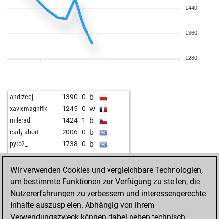
1440
1360
1280
b
andrzeej
1390
0
w
xavlemagnifik
1245
0
b
milerad
1424
1
b
early abort
2006
0
b
pyro2_
1738
0
w
pyro2_
1732
0
b
chesstosterone83
1716
0
Wir verwenden Cookies und vergleichbare Technologien,
w
piere
1774
0
um bestimmte Funktionen zur Verfügung zu stellen, die
w
helmut_ulm
1526
0
Nutzererfahrungen zu verbessern und interessengerechte
Inhalte auszuspielen. Abhängig von ihrem
Verwendungszweck können dabei neben technisch