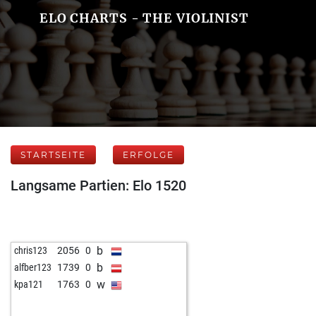
ELO CHARTS - THE VIOLINIST
STARTSEITE
ERFOLGE
Langsame Partien: Elo 1520
b
chris123
2056
0
b
alfber123
1739
0
w
kpa121
1763
0