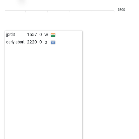
1500
w
jprd3
1557
0
b
early abort
2220
0