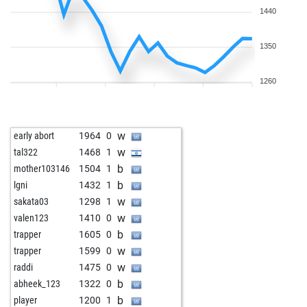
1440
1350
1260
w
early abort
1964
0
w
tal322
1468
1
b
mother103146
1504
1
b
lgni
1432
1
w
sakata03
1298
1
w
valen123
1410
0
b
trapper
1605
0
w
trapper
1599
0
w
raddi
1475
0
b
abheek_123
1322
0
b
player
1200
1