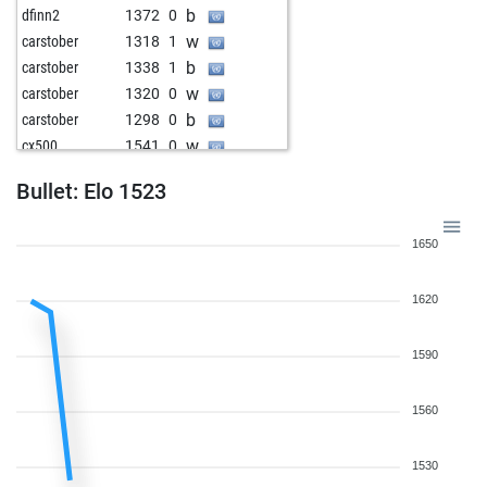
b
dfinn2
1372
0
w
carstober
1318
1
b
carstober
1338
1
w
carstober
1320
0
b
carstober
1298
0
w
cx500
1541
0
w
mattpattschach
1633
0
Bullet: Elo 1523
b
willigo60
1773
0
w
ugurisci-006
1438
1
1650
b
ugurisci-006
1416
0
w
avantag
1662
0
1620
b
herberth1608
1285
1
b
vince65
1799
0
w
strongtoho
1851
0
1590
1560
1530