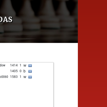
DAS
w
adow
1414
1
b
l
1405
0
w
cc0060
1583
1