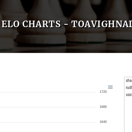
ELO CHARTS - TOAVIGHNA
sh
rud
1720
ssi
1680
1640