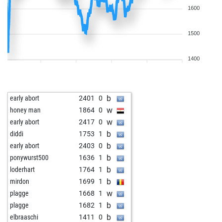
1600
1500
1400
b
early abort
2401
0
w
honey man
1864
0
w
early abort
2417
0
b
diddi
1753
1
b
early abort
2403
0
b
ponywurst500
1636
1
b
loderhart
1764
1
b
mirdon
1699
1
w
plagge
1668
1
b
plagge
1682
1
b
elbraaschi
1411
0