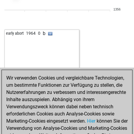
w
darkdesign7
1491
1
1356
w
aleks2020
1721
0
b
mark aurel
1775
1
b
benkovski
1449
1
b
early abort
1964
0
w
janrainer
1461
1
w
mahichess_96
1677
0
b
tivola2
1532
0
w
tivola2
1540
1
b
pertuis
1507
1
w
petrsigut
1751
1
Wir verwenden Cookies und vergleichbare Technologien,
w
halsen
1530
1
um bestimmte Funktionen zur Verfügung zu stellen, die
w
kiya
1455
1
Nutzererfahrungen zu verbessern und interessengerechte
w
jekajohn72
1831
1
Inhalte auszuspielen. Abhängig von ihrem
w
vasyl_ukraine
1623
0
Verwendungszweck können dabei neben technisch
b
janrainer
1425
0
erforderlichen Cookies auch Analyse-Cookies sowie
w
tymoor10
1804
0
Marketing-Cookies eingesetzt werden.
Hier
können Sie der
w
vlastimilshort
1610
r
Verwendung von Analyse-Cookies und Marketing-Cookies
b
ivch1
1905
0