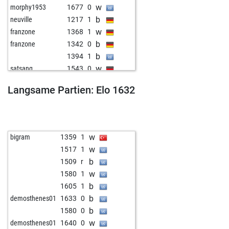
w
morphy1953
1677
0
b
neuville
1217
1
w
franzone
1368
1
b
franzone
1342
0
b
1394
1
w
satsang
1543
0
b
melvino
1521
0
Langsame Partien: Elo 1632
b
unalemre
1504
1
w
valgard
1363
0
b
gattino
1511
1
w
lamboo
1403
r
w
bigram
1359
1
w
schachagent
1649
0
w
1517
1
b
von fingerhoff
1459
1
b
1509
r
b
uecker
1496
1
w
1580
1
w
zemevan
1316
1
b
1605
1
b
zemevan
1323
1
b
demosthenes01
1633
0
b
sagens
1642
r
b
1580
0
b
5tefan
1272
1
w
demosthenes01
1640
0
b
1353
1