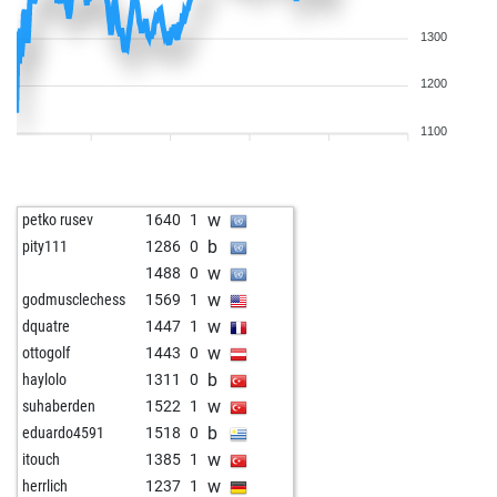
1300
1200
1100
w
petko rusev
1640
1
b
pity111
1286
0
w
1488
0
w
godmusclechess
1569
1
w
dquatre
1447
1
w
ottogolf
1443
0
b
haylolo
1311
0
w
suhaberden
1522
1
b
eduardo4591
1518
0
w
itouch
1385
1
w
herrlich
1237
1