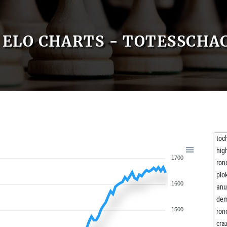
ELO CHARTS - TOTESSCHA
toc
hig
1700
ron
plo
1600
an
dem
1500
ron
cra