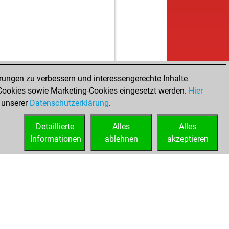
b
e the snake
1454
0
b
1364
1
b
_charles
1226
1
b
ntgarda
1284
1
w
ntgarda
1299
1
w
1573
0
rungen zu verbessern und interessengerechte Inhalte
w
ju
1201
0
ookies sowie Marketing-Cookies eingesetzt werden.
b
Hier
cardop
1291
1
 unserer
Datenschutzerklärung
w
.
_charles
1243
1
w
osenko
1629
0
Detaillierte
Alles
Alles
b
oke
1293
1
Informationen
ablehnen
akzeptieren
b
1199
1
w
1212
1
b
1226
1
b
1225
1
w
1242
1
b
1231
0
w
oncito speedy
1300
0
w
1160
0