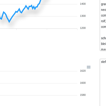
gra
1400
neo
cc
1300
rol
cc
1200
sch
blei
mas
ste
joh
1620
wal
bra
1600
gmb
ds
ds
1580