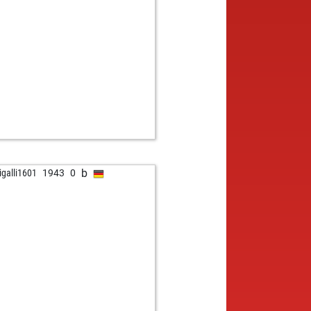
w
1459
1
b
1655
1
w
1456
1
b
tzi2003
2554
0
b
or_lion
1535
0
b
1501
1
b
erz
1623
1
w
or_lion
1589
1
w
n rudolph
1146
1
b
ndschleiche
1472
1
b
rmillionen
2299
0
b
ligalli1601
1943
0
b
19
1352
1
w
19
1332
0
b
dir26
1354
1
w
_charles
1195
0
w
_charles
1204
1
w
l
1890
0
b
e the snake
1481
1
w
e the snake
1468
0