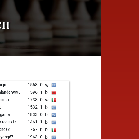
CH
w
hiqui
1568
0
b
hlander9996
1596
1
w
ondex
1738
0
b
k
1532
1
b
ugama
1833
0
b
ircolak14
1461
1
b
ondex
1767
r
b
zydog67
1963
0