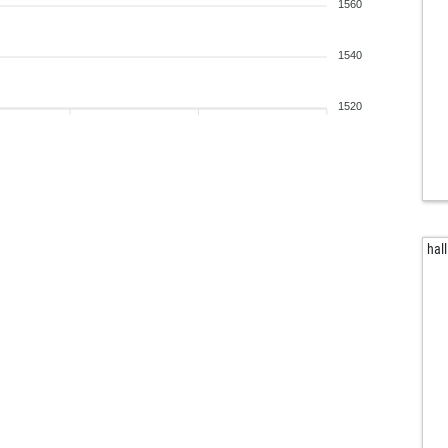
1560
wei
1540
fri
vikt
1520
silv
vikt
fin
bli
vie
hal
lm
lm
val
sir
sir
wkb
jak
jak