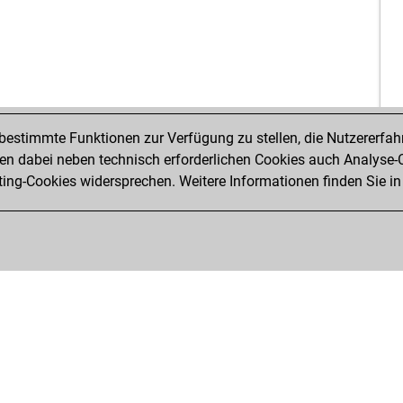
jak
sir
ava
ava
estimmte Funktionen zur Verfügung zu stellen, die Nutzererfah
ger
 dabei neben technisch erforderlichen Cookies auch Analyse-C
ric
ng-Cookies widersprechen. Weitere Informationen finden Sie in
sir
par
pel
rat