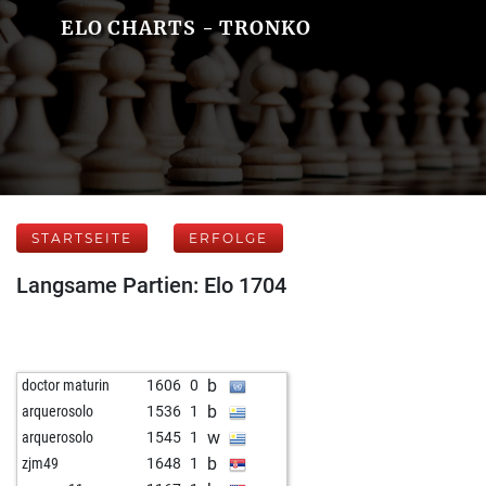
ELO CHARTS - TRONKO
STARTSEITE
ERFOLGE
Langsame Partien: Elo 1704
b
doctor maturin
1606
0
b
arquerosolo
1536
1
w
arquerosolo
1545
1
b
zjm49
1648
1