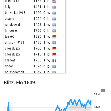
b
oceans 11
1167
1
b
lally
1461
1
w
bmwbiker1963
1660
0
b
asasre
1654
0
w
rahuloswal
1458
1
b
hmoosie
1799
0
w
tuale-5
1326
1
w
unknown9181
1496
1
w
chessfuzzy
1700
1
b
chessfuzzy
1718
1
w
skatkat
1736
1
b
dbear
1694
r
b
parashgambit
1549
1
b
kiraa
1914
0
Blitz: Elo 1509
w
elvinprodigy
1602
0
w
theclaw4ever
1549
1
1540
b
solide
1840
0
w
janottocarlo
1598
1
1470
b
zerrouki
1307
1