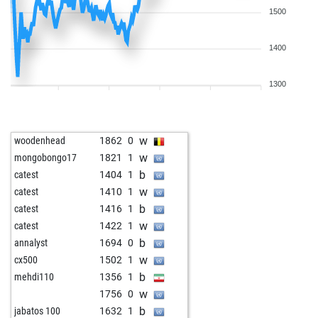
1500
1400
1300
w
woodenhead
1862
0
w
mongobongo17
1821
1
b
catest
1404
1
w
catest
1410
1
b
catest
1416
1
w
catest
1422
1
b
annalyst
1694
0
w
cx500
1502
1
b
mehdi110
1356
1
w
1756
0
b
jabatos 100
1632
1