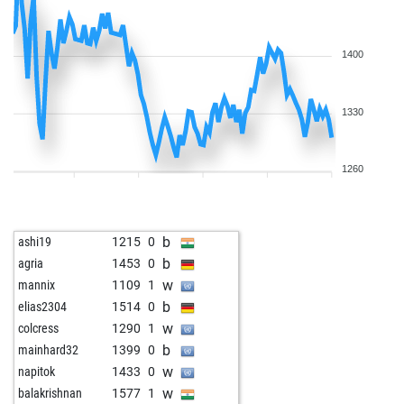
b
janez68
1796
r
w
janez68
1781
0
b
jean-louis payan
1158
1
1400
w
ganesch
1284
1
b
rynobi
1422
1
1330
w
pellein
1745
0
b
ziehnach
1579
0
b
fussfehler
1635
0
1260
b
florea mihai
1678
r
b
sanjay1969
1461
1
w
nerd1955
1430
1
b
ashi19
1215
0
w
toutestnormalla
1649
1
b
agria
1453
0
b
ganesch
1234
1
w
mannix
1109
1
w
ziehnach
1604
r
b
elias2304
1514
0
w
ganesch
1237
1
w
colcress
1290
1
b
genechess
1546
1
b
mainhard32
1399
0
b
dav80
1970
0
w
napitok
1433
0
b
schachneu
1662
1
w
balakrishnan
1577
1
w
iwan taubnussow
1776
1