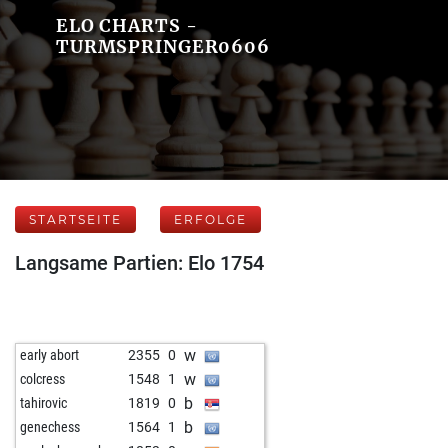
ELO CHARTS -
TURMSPRINGER0606
STARTSEITE
ERFOLGE
Langsame Partien: Elo 1754
w
early abort
2355
0
w
colcress
1548
1
b
tahirovic
1819
0
b
genechess
1564
1