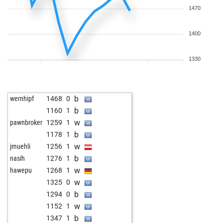
1470
1400
1330
b
wernhipf
1468
0
b
1160
1
w
pawnbroker
1259
1
b
1178
1
w
jmuehli
1256
1
b
nasih
1276
1
w
hawepu
1268
1
w
1325
0
b
1294
0
w
1152
1
b
1347
1