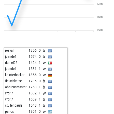
1700
1600
1500
b
rosvall
1856
0
b
juande1
1574
0
w
daniel92
1424
1
w
juande1
1581
1
w
knickerbocker
1856
0
b
fleischkatze
1736
0
b
oberonsmaster
1763
1
w
yror 7
1602
1
b
yror 7
1609
1
b
stullenpaule
1543
1
w
panos
1801
0