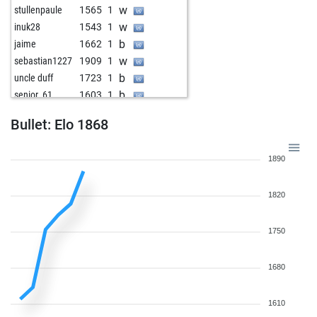
w
stullenpaule
1565
1
w
inuk28
1543
1
b
jaime
1662
1
w
sebastian1227
1909
1
b
uncle duff
1723
1
b
senior_61
1603
1
w
riaz
1630
0
Bullet: Elo 1868
1890
1820
1750
1680
1610