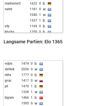
b
roadrunner2
1622
0
w
nateb
1181
0
w
1040
1
b
1337
1
b
edy
1169
0
b
kitucha
1250
0
b
abc_000
1005
1
Langsame Partien: Elo 1365
w
david59
1173
0
w
hawepu
1360
0
b
1012
1
b
1443
1
b
vulpis
1474
0
w
oscar
1190
1
w
stef4ok
2036
0
w
yogibear
1250
0
b
nkha
1777
0
b
1203
0
w
grcar
1417
0
b
mircogc
1600
0
b
pit
1470
1
b
1086
0
w
1328
1
w
1398
1
b
bigram
1466
1
b
1088
0
w
1505
0
w
tom buitelaar
1293
1