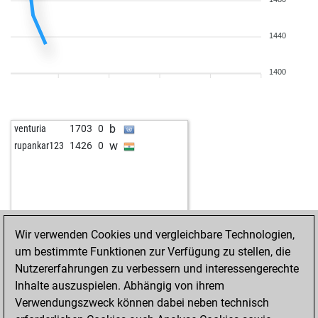
w
zocker1
1295
0
b
gösta
1320
1
1440
w
jlabadi
1391
0
w
khbala
1129
r
w
1222
1
1400
b
global26
1521
1
b
lasse19090
1324
0
w
1153
0
b
venturia
1703
0
w
1296
1
w
rupankar123
1426
0
w
joe plays
1161
0
b
zocker1
1277
0
b
1024
1
b
1067
1
w
superfischer
1243
0
Wir verwenden Cookies und vergleichbare Technologien,
b
1237
0
um bestimmte Funktionen zur Verfügung zu stellen, die
b
ipku47
1436
0
Nutzererfahrungen zu verbessern und interessengerechte
w
zakzakst
1197
0
Inhalte auszuspielen. Abhängig von ihrem
b
1153
0
Verwendungszweck können dabei neben technisch
w
1182
0