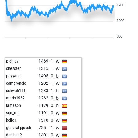
1200
1000
800
w
piehjay
1469
1
w
chesster
1315
1
b
payyans
1405
0
w
camaroncio
1202
1
b
schwafi111
1233
1
b
mario1962
1262
0
b
lameson
1179
0
w
sgn_ms
1191
0
w
kollo1
1318
0
w
general pjusch
725
1
w
danican2
1401
0