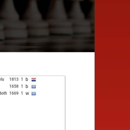
b
elu
1813
1
b
1658
1
w
kboth
1669
1