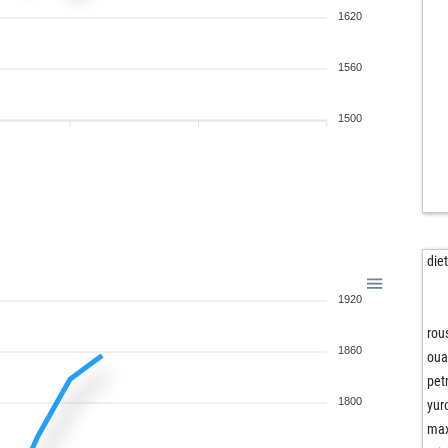
1620
1560
1500
die
1920
rou
1860
oua
pet
1800
yur
max