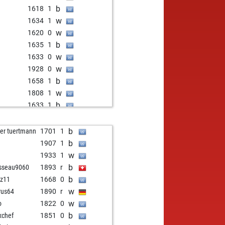
b
1618
1
w
1634
1
w
1620
0
b
1635
1
w
1633
0
w
1928
0
b
1658
1
w
1808
1
b
1633
1
w
1693
0
b
1613
1
b
ter tuertmann
1701
1
b
2157
0
b
1907
1
w
1796
0
w
1933
1
b
1733
0
b
sseau9060
1893
r
w
1630
0
b
z11
1668
0
w
1624
1
w
rus64
1890
r
w
o
1822
0
b
chef
1851
0