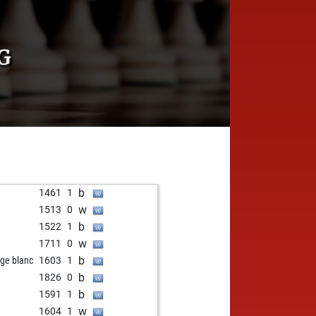
G
b
1461
1
w
1513
0
b
1522
1
w
1711
0
b
ge blanc
1603
1
b
1826
0
b
1591
1
w
1604
1