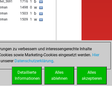
b
hel_3691
1716
1
w
veman
1498
0
b
veman
1503
1
w
veman
1509
1
rungen zu verbessern und interessengerechte Inhalte
ookies sowie Marketing-Cookies eingesetzt werden.
Hier
 unserer
Datenschutzerklärung
.
Detaillierte
Alles
Alles
Informationen
ablehnen
akzeptieren