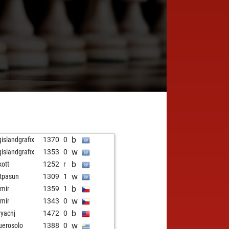
b
gislandgrafix
1370
0
w
gislandgrafix
1353
0
b
kott
1252
r
w
tpasun
1309
1
b
mir
1359
1
w
mir
1343
0
b
ryacnj
1472
0
w
uerosolo
1388
0