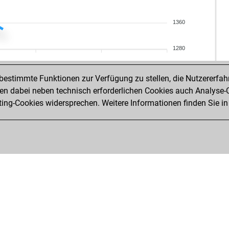
xiq
litt
1360
litt
smo
1280
eu
eve
estimmte Funktionen zur Verfügung zu stellen, die Nutzererfah
igg
 dabei neben technisch erforderlichen Cookies auch Analyse-C
gio
ng-Cookies widersprechen. Weitere Informationen finden Sie in
gio
ces
lud
lud
tot
the
har
ear
per
pes
pes