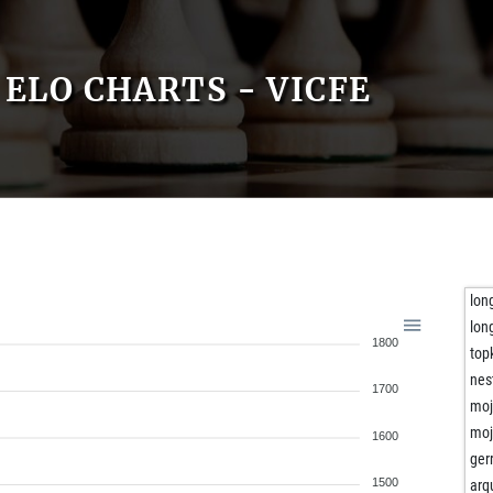
ELO CHARTS - VICFE
lon
lon
1800
top
nes
1700
moj
moj
1600
ger
1500
arq