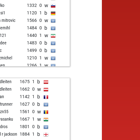
w
rko
1332
0
b
si1
1120
1
w
n mitrovic
1566
0
b
lemihl
1484
0
w
2121
1440
1
b
ndee
1483
0
b
c
1499
0
w
zmichel
1210
1
w
sen
1266
1
b
rass
944
1
w
pion1576
1042
1
b
dleiten
1675
1
b
dor
1598
0
w
dleiten
1662
0
b
lett
1666
0
b
ean
1142
1
w
lett
1650
0
b
htrunner
1627
0
w
czn55
1561
0
w
yasanku
1667
1
b
dros
1801
0
b
l r jackson
1884
1