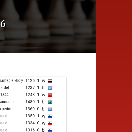
86
w
amed elkholy
1126
1
b
hardet
1237
1
w
1344
1248
1
b
l kormano
1480
1
b
n pericic
1369
0
w
uald
1350
1
w
uald
1334
0
b
uald
1316
0