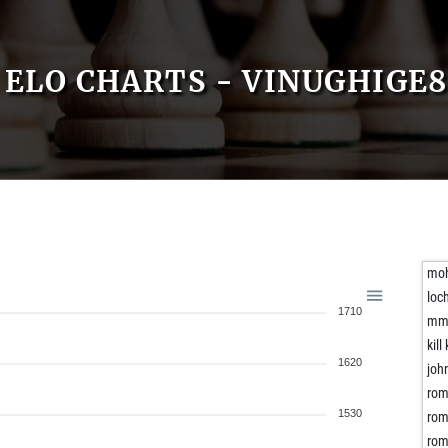
ELO CHARTS - VINUGHIGE
moh
loc
1710
mm
kil
1620
joh
rom
1530
rom
rom