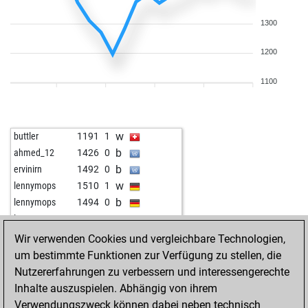
1300
1200
1100
w
buttler
1191
1
b
ahmed_12
1426
0
b
ervinirn
1492
0
w
lennymops
1510
1
b
lennymops
1494
0
w
lennymops
1516
1
w
oppi
1529
r
Wir verwenden Cookies und vergleichbare Technologien,
w
zini
1241
1
um bestimmte Funktionen zur Verfügung zu stellen, die
b
joshsw15
1496
0
Nutzererfahrungen zu verbessern und interessengerechte
b
amazon55
1227
1
Inhalte auszuspielen. Abhängig von ihrem
w
luckytiger1
1717
1
Verwendungszweck können dabei neben technisch