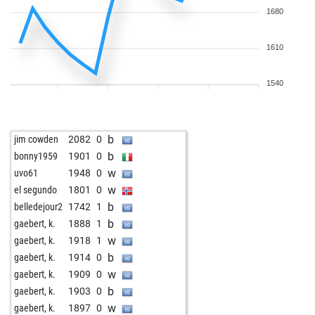
1680
1610
1540
b
jim cowden
2082
0
b
bonny1959
1901
0
w
uvo61
1948
0
w
el segundo
1801
0
b
belledejour2
1742
1
b
gaebert, k.
1888
1
w
gaebert, k.
1918
1
b
gaebert, k.
1914
0
w
gaebert, k.
1909
0
b
gaebert, k.
1903
0
w
gaebert, k.
1897
0