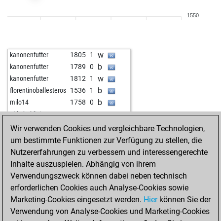
1550
w
kanonenfutter
1805
1
b
kanonenfutter
1789
0
w
kanonenfutter
1812
1
b
florentinoballesteros
1536
1
b
milo14
1758
0
w
aldo baldini
1446
1
Wir verwenden Cookies und vergleichbare Technologien,
um bestimmte Funktionen zur Verfügung zu stellen, die
Nutzererfahrungen zu verbessern und interessengerechte
Inhalte auszuspielen. Abhängig von ihrem
Verwendungszweck können dabei neben technisch
erforderlichen Cookies auch Analyse-Cookies sowie
Marketing-Cookies eingesetzt werden.
Hier
können Sie der
Verwendung von Analyse-Cookies und Marketing-Cookies