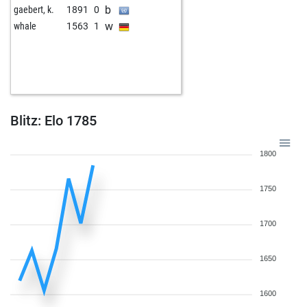
b
gaebert, k.
1891
0
w
whale
1563
1
Blitz: Elo 1785
1800
1750
1700
1650
1600