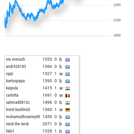
1200
1100
1000
b
ein mensch
1553
0
b
andr528183
1366
0
w
oppi
1527
1
b
bartuspapa
1595
0
w
kaipula
1415
1
w
carlotta
1691
0
b
sahmad0812c
1496
0
w
horst buchholz
1360
1
b
mohamedhoseiny89
1459
0
b
rieck the rieck
2071
0
b
fabi1
1528
1