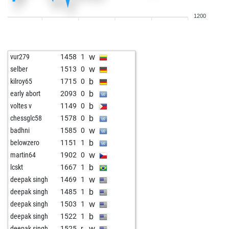
w
alvarosc
1592
0
1200
b
jprd3
1454
0
b
toutestnormalla
1454
0
b
martinpl1977
2298
0
w
vur279
1458
1
b
lovclod
1497
1
w
selber
1513
0
w
lovclod
1484
0
b
kilroy65
1715
0
w
early abort
2004
0
b
early abort
2093
0
w
schnickschnack
1577
0
b
voltes v
1149
0
w
gerberelli
1495
1
b
chessglc58
1578
0
b
jeanmat2
1454
1
w
badhni
1585
0
w
jeanmat2
1439
0
b
belowzero
1151
1
b
jeanmat2
1438
1
w
martin64
1902
0
w
tarunchess
1511
1
b
lcskt
1667
1
b
tarunchess
1482
0
w
deepak singh
1469
1
w
jeanmat2
1484
1
b
deepak singh
1485
1
w
prinz heinrich
1327
0
w
deepak singh
1503
1
w
topspin
1385
0
b
deepak singh
1522
1
b
herr kamel
1349
1
w
deepak singh
1525
r