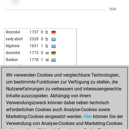
w
nightm5re
1814
1
1520
b
tony s
1852
1
w
tony s
1876
1
b
esders
1651
0
b
doreni64
1737
0
b
jbb120
1758
1
b
early abort
2328
0
w
slobidobi
1735
1
b
bigstone
1631
1
w
doreni64
1773
0
w
tharkun
1778
1
w
weirdgoblin
1685
0
b
weirdgoblin
1661
0
Wir verwenden Cookies und vergleichbare Technologien,
w
weirdgoblin
1634
0
um bestimmte Funktionen zur Verfügung zu stellen, die
b
miladatchess
1739
1
Nutzererfahrungen zu verbessern und interessengerechte
w
miladatchess
1754
1
Inhalte auszuspielen. Abhängig von ihrem
b
miladatchess
1730
0
Verwendungszweck können dabei neben technisch
b
early abort
2478
0
erforderlichen Cookies auch Analyse-Cookies sowie
w
christian64
1651
1
Marketing-Cookies eingesetzt werden.
Hier
können Sie der
b
sarfin
1967
1
Verwendung von Analyse-Cookies und Marketing-Cookies
w
topalove
2239
0