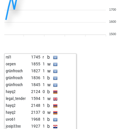
1700
1600
1500
b
rsl1
1745
r
w
oepen
1855
1
w
grünfrosch
1827
1
b
grünfrosch
1836
1
w
grünfrosch
1845
1
b
hayq2
2124
0
w
legal_tender
1594
1
b
hayq2
2148
1
w
hayq2
2137
0
b
uvo61
1968
1
b
josip33xx
1927
1