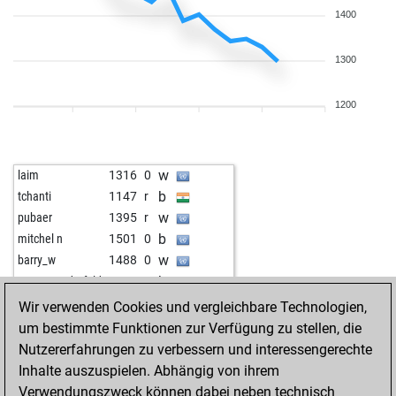
1400
1300
1200
w
laim
1316
0
b
tchanti
1147
r
w
pubaer
1395
r
b
mitchel n
1501
0
w
barry_w
1488
0
b
peter staedtefeld
1087
1
b
lunoxod-88
1297
0
Wir verwenden Cookies und vergleichbare Technologien,
w
werner bo
1278
1
um bestimmte Funktionen zur Verfügung zu stellen, die
b
off
1730
0
Nutzererfahrungen zu verbessern und interessengerechte
w
elomask
909
1
Inhalte auszuspielen. Abhängig von ihrem
w
tejas191
1623
0
Verwendungszweck können dabei neben technisch