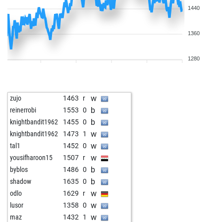
1440
1360
1280
w
zujo
1463
r
b
reinerrobi
1553
0
b
knightbandit1962
1455
0
w
knightbandit1962
1473
1
w
tal1
1452
0
w
yousifharoon15
1507
r
b
byblos
1486
0
b
shadow
1635
0
w
odlo
1629
r
w
lusor
1358
0
w
maz
1432
1