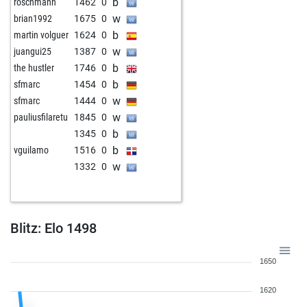
b
roschmann
1462
0
w
brian1992
1675
0
b
martin volguer
1624
0
w
juangui25
1387
0
b
the hustler
1746
0
b
sfmarc
1454
0
w
sfmarc
1444
0
w
pauliusfilaretu
1845
0
b
1345
0
b
vguilamo
1516
0
w
1332
0
Blitz: Elo 1498
1650
1620