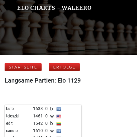
ELO CHARTS - WALEERO
STARTSEITE
ERFOLGE
Langsame Partien: Elo 1129
b
bufo
1633
0
w
tcieszki
1461
0
b
edlt
1542
0
w
canuto
1610
0